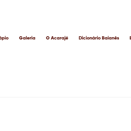
ápio
Galeria
O Acarajé
Dicionário Baianês