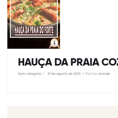
HAUÇA DA PRAIA CO
Categories
Sem categoria
31 de agosto de 2021
Post by
acaraje
Navegação