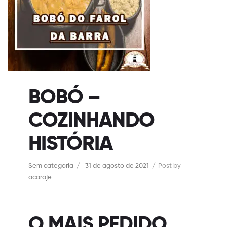
BOBÓ –
COZINHANDO
HISTÓRIA
Categories
Sem categoria
31 de agosto de 2021
Post by
acaraje
O MAIS PEDIDO