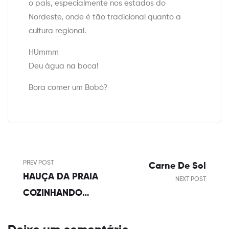
o país, especialmente nos estados do
Nordeste, onde é tão tradicional quanto a
cultura regional.
HUmmm
Deu água na boca!
Bora comer um Bobó?
Navegação
PREV POST
Carne De Sol
de
HAUÇA DA PRAIA
NEXT POST
Post
COZINHANDO
HISTORIA